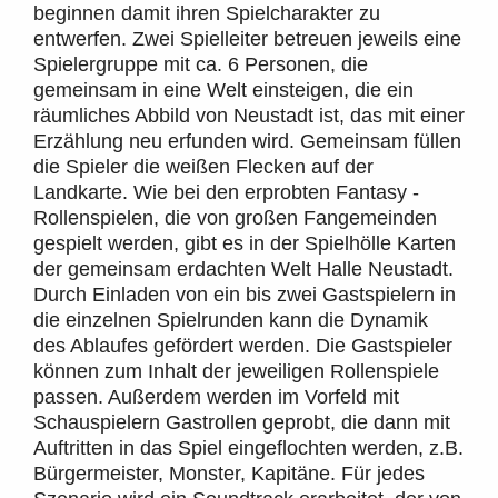
beginnen damit ihren Spielcharakter zu
entwerfen. Zwei Spielleiter betreuen jeweils eine
Spielergruppe mit ca. 6 Personen, die
gemeinsam in eine Welt einsteigen, die ein
räumliches Abbild von Neustadt ist, das mit einer
Erzählung neu erfunden wird. Gemeinsam füllen
die Spieler die weißen Flecken auf der
Landkarte. Wie bei den erprobten Fantasy ­
Rollenspielen, die von großen Fangemeinden
gespielt werden, gibt es in der Spielhölle Karten
der gemeinsam erdachten Welt Halle Neustadt.
Durch Einladen von ein bis zwei Gastspielern in
die einzelnen Spielrunden kann die Dynamik
des Ablaufes gefördert werden. Die Gastspieler
können zum Inhalt der jeweiligen Rollenspiele
passen. Außerdem werden im Vorfeld mit
Schauspielern Gastrollen geprobt, die dann mit
Auftritten in das Spiel eingeflochten werden, z.B.
Bürgermeister, Monster, Kapitäne. Für jedes