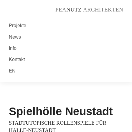
PEA
NUTZ
ARCHITEKTEN
Projekte
News
Info
Kontakt
EN
Spielhölle Neustadt
STADTUTOPISCHE ROLLENSPIELE FÜR
HALLE-NEUSTADT