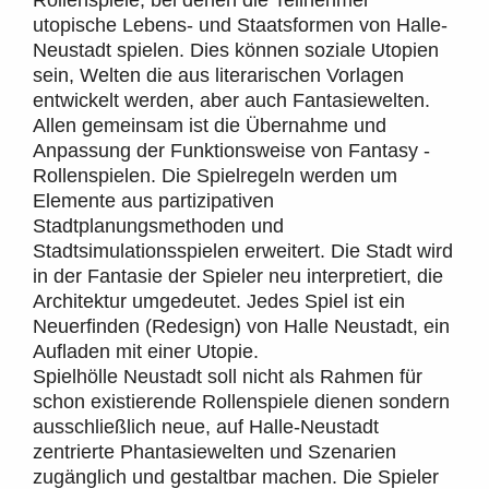
Rollenspiele, bei denen die Teilnehmer
utopische Lebens- und Staatsformen von Halle-
Neustadt spielen. Dies können soziale Utopien
sein, Welten die aus literarischen Vorlagen
entwickelt werden, aber auch Fantasiewelten.
Allen gemeinsam ist die Übernahme und
Anpassung der Funktionsweise von Fantasy -
Rollenspielen. Die Spielregeln werden um
Elemente aus partizipativen
Stadtplanungsmethoden und
Stadtsimulationsspielen erweitert. Die Stadt wird
in der Fantasie der Spieler neu interpretiert, die
Architektur umgedeutet. Jedes Spiel ist ein
Neuerfinden (Redesign) von Halle Neustadt, ein
Aufladen mit einer Utopie.
Spielhölle Neustadt soll nicht als Rahmen für
schon existierende Rollenspiele dienen sondern
ausschließlich neue, auf Halle-Neustadt
zentrierte Phantasiewelten und Szenarien
zugänglich und gestaltbar machen. Die Spieler