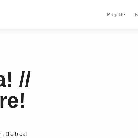
Projekte
! //
re!
. Bleib da!