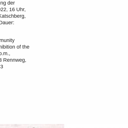
ng der
22, 16 Uhr,
atschberg,
Dauer:
mmunity
bition of the
p.m.,
3 Rennweg,
23