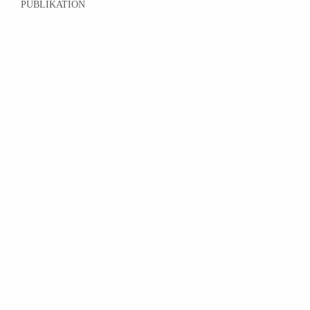
PUBLIKATION
PEA
NUTZ
ARCHITEKTEN
Kontakt
Impressum